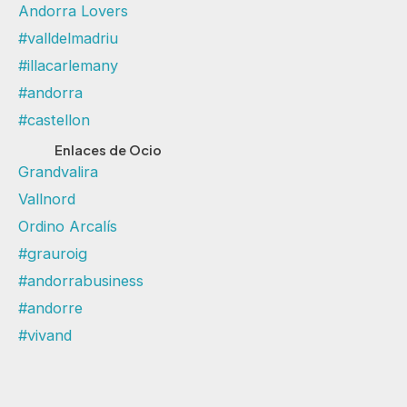
Andorra Lovers
#valldelmadriu
#illacarlemany
#andorra
#castellon
Enlaces de Ocio
Grandvalira
Vallnord
Ordino Arcalís
#grauroig
#andorrabusiness
#andorre
#vivand