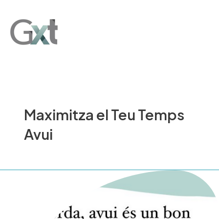
Ir
Main
al
Men
contenido
Maximitza el Teu Temps
Avui
Maximitza
el
Teu