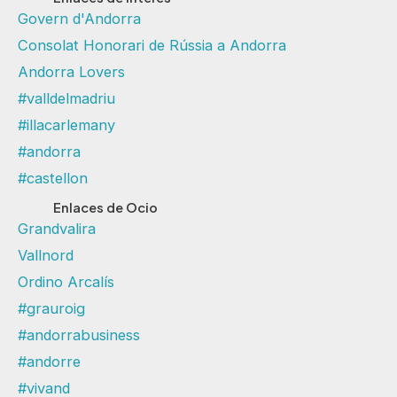
Govern d'Andorra
Consolat Honorari de Rússia a Andorra
Andorra Lovers
#valldelmadriu
#illacarlemany
#andorra
#castellon
Enlaces de Ocio
Grandvalira
Vallnord
Ordino Arcalís
#grauroig
#andorrabusiness
#andorre
#vivand