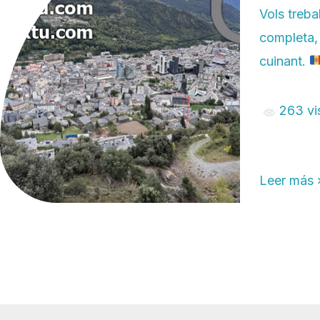
Vols treba
completa, 
cuinant.
263 vis
Leer más 