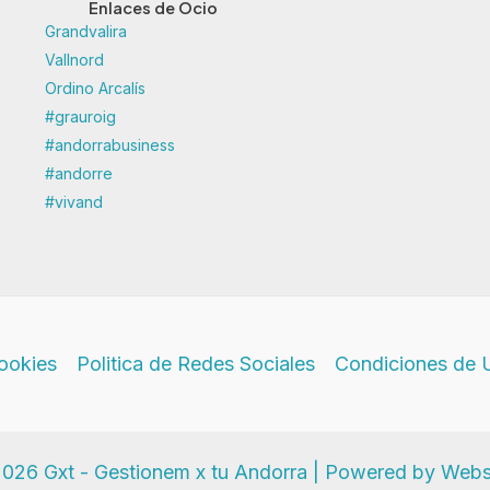
Enlaces de Ocio
Grandvalira
Vallnord
Ordino Arcalís
#grauroig
#andorrabusiness
#andorre
#vivand
Cookies
Politica de Redes Sociales
Condiciones de 
026 Gxt - Gestionem x tu Andorra | Powered by Web