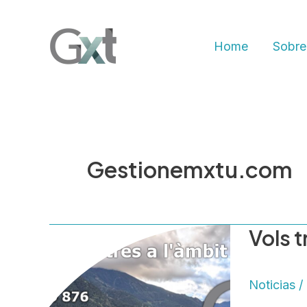
Ir
al
Home
Sobre
contenido
Gestionemxtu.com
Vols 
Vols
treballar
amb
Noticias
/
nosaltres?