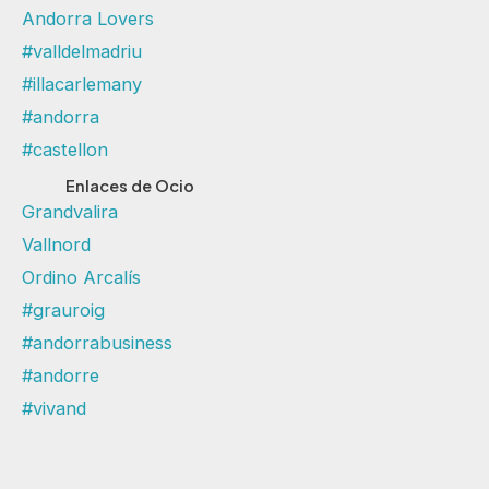
Andorra Lovers
#valldelmadriu
#illacarlemany
#andorra
#castellon
Enlaces de Ocio
Grandvalira
Vallnord
Ordino Arcalís
#grauroig
#andorrabusiness
#andorre
#vivand