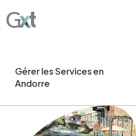
Ir
Main
al
Men
contenido
Gérer les Services en
Andorre
Gestionar
Servicios
en