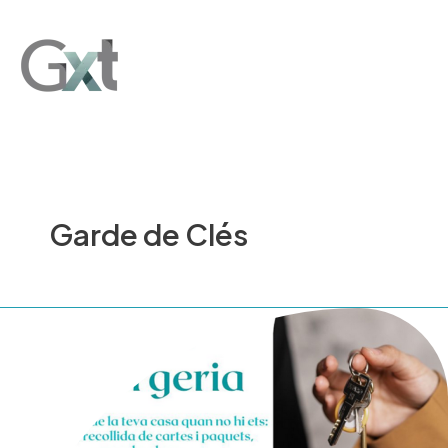
Ir
Main
al
Men
contenido
Garde de Clés
Conserjería
de
Excelencia
en
Andorra