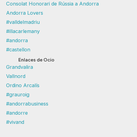
Consolat Honorari de Rússia a Andorra
Andorra Lovers
#valldelmadriu
#illacarlemany
#andorra
#castellon
Enlaces de Ocio
Grandvalira
Vallnord
Ordino Arcalís
#grauroig
#andorrabusiness
#andorre
#vivand