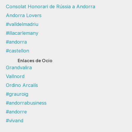
Consolat Honorari de Rússia a Andorra
Andorra Lovers
#valldelmadriu
#illacarlemany
#andorra
#castellon
Enlaces de Ocio
Grandvalira
Vallnord
Ordino Arcalís
#grauroig
#andorrabusiness
#andorre
#vivand