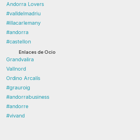
Andorra Lovers
#valldelmadriu
#illacarlemany
#andorra
#castellon
Enlaces de Ocio
Grandvalira
Vallnord
Ordino Arcalís
#grauroig
#andorrabusiness
#andorre
#vivand