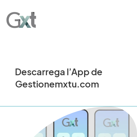
Ir
Main
al
Men
contenido
Descarrega l’App de
Gestionemxtu.com
Descarrega
l’App
de