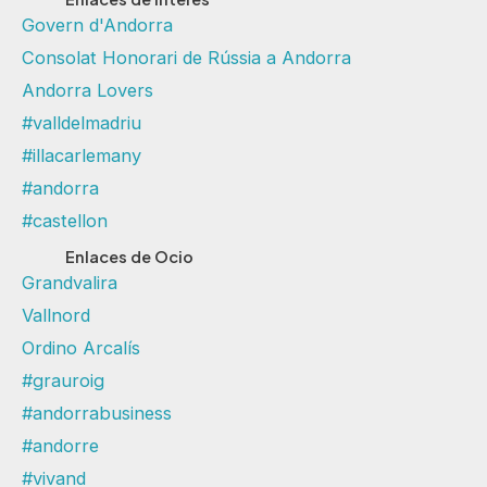
Govern d'Andorra
Consolat Honorari de Rússia a Andorra
Andorra Lovers
#valldelmadriu
#illacarlemany
#andorra
#castellon
Enlaces de Ocio
Grandvalira
Vallnord
Ordino Arcalís
#grauroig
#andorrabusiness
#andorre
#vivand