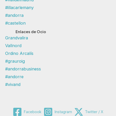
#illacarlemany
#andorra
#castellon
Enlaces de Ocio
Grandvalira
Vallnord
Ordino Arcalís
#grauroig
#andorrabusiness
#andorre
#vivand
Facebook
Instagram
Twitter / X