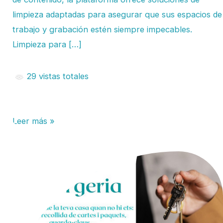
limpieza adaptadas para asegurar que sus espacios de
trabajo y grabación estén siempre impecables.
Limpieza para […]
29 vistas totales
Leer más »
Conserjería
de
Excelencia
en
Andorra