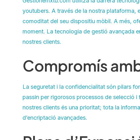
Gestionemxtu.com utilitza la darrera tecnologi
youtubers. A través de la nostra plataforma, e
comoditat del seu dispositiu mòbil. A més, ofe
moment. La tecnologia de gestió avançada ens
nostres clients.
Compromís amb la
La seguretat i la confidencialitat són pilars 
passin per rigorosos processos de selecció i f
nostres clients és una prioritat; tota la infor
d’encriptació avançades.