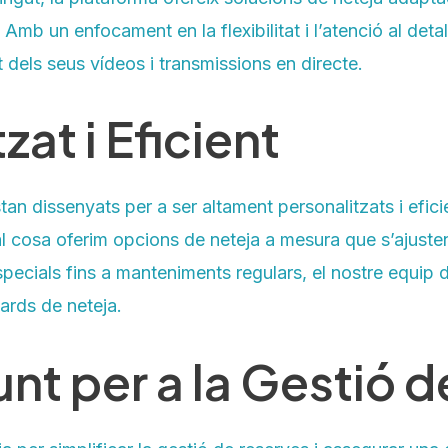
 Amb un enfocament en la flexibilitat i l’atenció al de
at dels seus vídeos i transmissions en directe.
zat i Eficient
an dissenyats per a ser altament personalitzats i efic
al cosa oferim opcions de neteja a mesura que s’ajuste
cials fins a manteniments regulars, el nostre equip d
ards de neteja.
nt per a la Gestió 