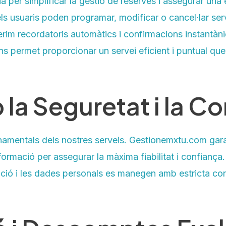
a per simplificar la gestió de reserves i assegurar un
ls usuaris poden programar, modificar o cancel·lar serve
rim recordatoris automàtics i confirmacions instantànie
 permet proporcionar un servei eficient i puntual que 
 Seguretat i la Con
fonamentals dels nostres serveis. Gestionemxtu.com gara
ormació per assegurar la màxima fiabilitat i confiança. 
mació i les dades personals es manegen amb estricta confi