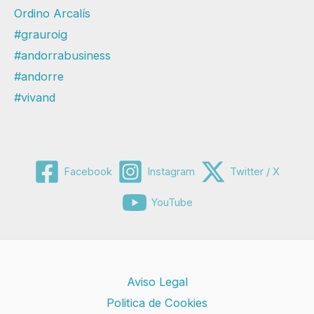
Ordino Arcalís
#grauroig
#andorrabusiness
#andorre
#vivand
Facebook
Instagram
Twitter / X
YouTube
Aviso Legal
Politica de Cookies