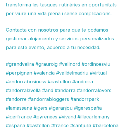
transforma les tasques rutinàries en oportunitats
per viure una vida plena i sense complicacions.
Contacta con nosotros para que te podamos
gestionar alojamiento y servicios personalizados
para este evento, acuerdo a tu necesidad.
#grandvalira
#grauroig
#vallnord
#ordinoesviu
#perpignan
#valencia
#valldelmadriu
#virtual
#andorrabusiness
#castellon
#andorra
#andorralavella
#and
#andorra
#andorralovers
#andorre
#andorrabloggers
#andorrpark
#lamassana
#igers
#igeranjou
#igerespaña
#igerfrance
#pyrenees
#vivand
#illacarlemany
#españa
#castellon
#france
#santjulia
#barcelona