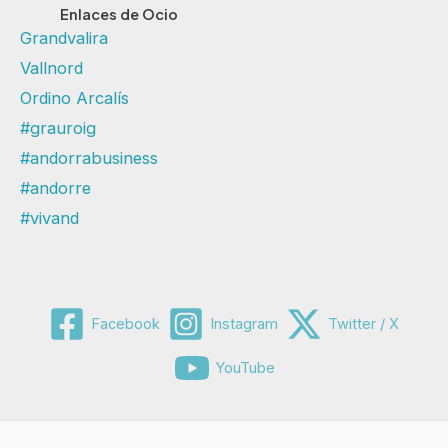
Enlaces de Ocio
Grandvalira
Vallnord
Ordino Arcalís
#grauroig
#andorrabusiness
#andorre
#vivand
Facebook
Instagram
Twitter / X
YouTube