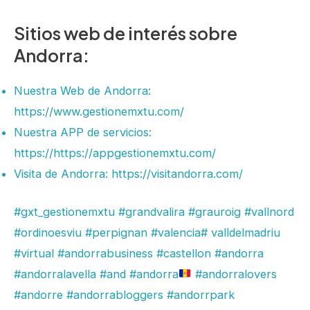
Sitios web de interés sobre
Andorra:
Nuestra Web de Andorra:
https://www.gestionemxtu.com/
Nuestra APP de servicios:
https://https://appgestionemxtu.com/
Visita de Andorra:
https://visitandorra.com/
#gxt_gestionemxtu
#grandvalira
#grauroig
#vallnord
#ordinoesviu
#perpignan
#valencia
# valldelmadriu
#virtual
#andorrabusiness
#castellon
#andorra
#andorralavella
#and
#andorra
#andorralovers
#andorre
#andorrabloggers
#andorrpark