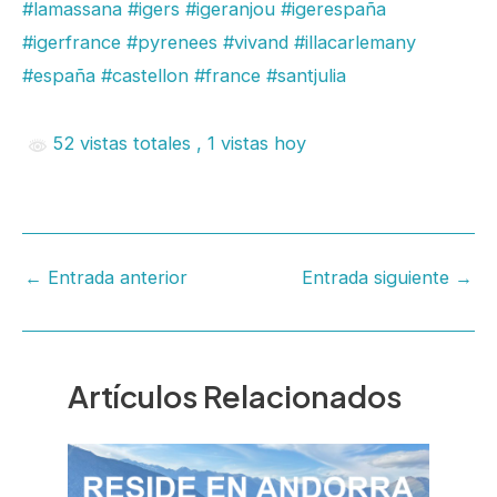
#lamassana
#igers
#igeranjou
#igerespaña
#igerfrance
#pyrenees
#vivand
#illacarlemany
#españa
#castellon
#france
#santjulia
52 vistas totales
, 1 vistas hoy
←
Entrada anterior
Entrada siguiente
→
Artículos Relacionados