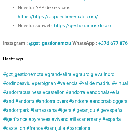
Nuestra APP de servicios:
https://https://appgestionemxtu.com/
Nuestra subweb:
https://gestionamosxti.com
Instagram :
@gxt_gestionemxtu
WhatsApp :
+376 677 876
Hashtags
#gxt_gestionemxtu
#grandvalira
#grauroig
#vallnord
#ordinoesviu
#perpignan
#valencia
#valldelmadriu
#virtual
#andorrabusiness
#castellon
#andorra
#andorralavella
#and
#andorra
#andorralovers
#andorre
#andorrabloggers
#andorrpark
#lamassana
#igers
#igeranjou
#igerespaña
#igerfrance
#pyrenees
#vivand
#illacarlemany
#españa
#castellon
#france
#santjulia
#barcelona