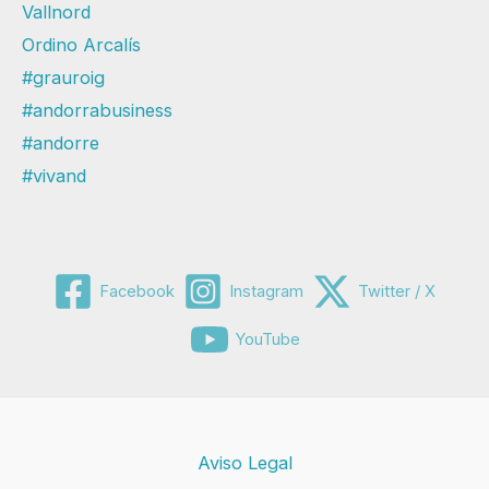
Vallnord
Ordino Arcalís
#grauroig
#andorrabusiness
#andorre
#vivand
Facebook
Instagram
Twitter / X
YouTube
Aviso Legal