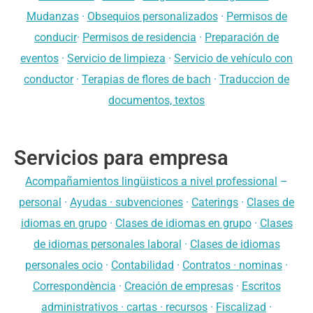
Mudanzas
·
Obsequios personalizados
·
Permisos de
conducir
·
Permisos de residencia
·
Preparación de
eventos
·
Servicio de limpieza
·
Servicio de vehículo con
conductor
·
Terapias de flores de bach
·
Traduccion de
documentos, textos
Servicios para empresa
Acompañamientos lingüisticos a nivel professional
–
personal
·
Ayudas · subvenciones
·
Caterings
·
Clases de
idiomas en grupo
·
Clases de idiomas en grupo
·
Clases
de idiomas personales laboral
·
Clases de idiomas
personales ocio
·
Contabilidad
·
Contratos · nominas
·
Correspondència
·
Creación de empresas
·
Escritos
administrativos · cartas · recursos
·
Fiscalizad
·