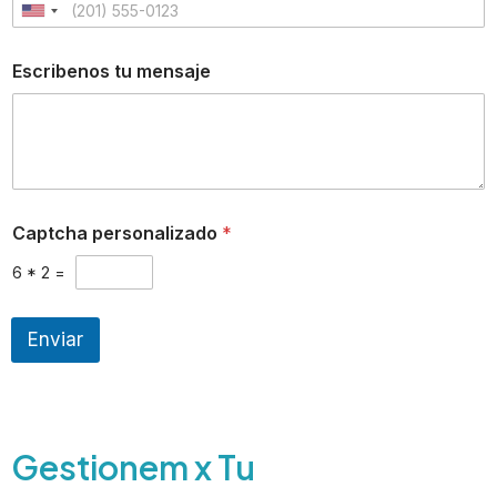
U
n
Escribenos tu mensaje
i
t
e
d
S
Captcha personalizado
*
t
6
*
2
=
a
t
Enviar
e
s
+
1
Gestionem x Tu