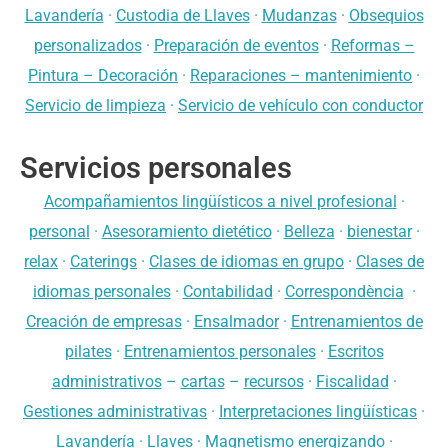
Lavandería
·
Custodia de Llaves
·
Mudanzas
·
Obsequios
personalizados
·
Preparación de eventos
·
Reformas –
Pintura – Decoración
·
Reparaciones – mantenimiento
·
Servicio de limpieza
·
Servicio de vehículo con conductor
Servicios personales
Acompañamientos lingüísticos a nivel profesional
·
personal
·
Asesoramiento dietético
·
Belleza
·
bienestar
·
relax
·
Caterings
·
Clases de idiomas en grupo
·
Clases de
idiomas personales
·
Contabilidad
·
Correspondència
·
Creación de empresas
·
Ensalmador
·
Entrenamientos de
pilates
·
Entrenamientos personales
·
Escritos
administrativos
–
cartas
–
recursos
·
Fiscalidad
·
Gestiones administrativas
·
Interpretaciones lingüísticas
·
Lavandería
·
Llaves
·
Magnetismo
energizando
·