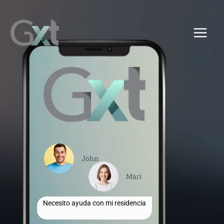
Ir
Main
al
Men
contenido
John
Mari
Necesito ayuda con mi residencia